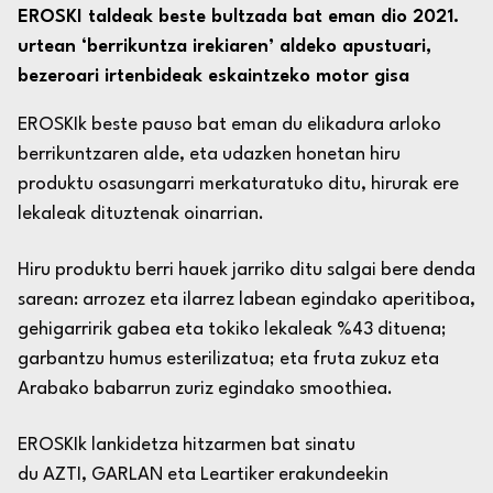
EROSKI taldeak beste bultzada bat eman dio 2021.
urtean ‘berrikuntza irekiaren’ aldeko apustuari,
bezeroari irtenbideak eskaintzeko motor gisa
EROSKI
k beste pauso bat eman du elikadura arloko
berrikuntzaren alde, eta udazken honetan hiru
produktu osasungarri merkaturatuko ditu, hirurak ere
lekaleak dituztenak oinarrian.
Hiru produktu berri hauek jarriko ditu salgai bere denda
sarean: arrozez eta ilarrez labean egindako aperitiboa,
gehigarririk gabea eta tokiko lekaleak %43 dituena;
garbantzu humus esterilizatua; eta fruta zukuz eta
Arabako babarrun zuriz egindako
smoothie
a.
EROSKIk lankidetza hitzarmen bat sinatu
du
AZTI
,
GARLAN
eta
Leartiker
erakundeekin