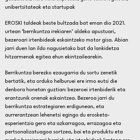
unibertsitateak eta
startup
ak
EROSKI taldeak beste bultzada bat eman dio 2021.
urtean ‘berrikuntza irekiaren’ aldeko apustuari,
bezeroari irtenbideak eskaintzeko motor gisa. Abian
jarri duen lan ildo nagusietako bat da lankidetza
hitzarmenak egitea ehun ekintzailearekin.
Berrikuntza berezko ezaugarria du sortu zenetik
bertatik, eta orduko helburuei ere irmo eutsi die
denbora honetan guztian: bezeroei irtenbiderik eta
erantzunik onenak eskaintzea. Bezeroa jarri du
berrikuntza estrategiaren erdigunean, eta
aurrerantzean lehenetsi egingo du erosketa-
esperientzia gero eta azkarragoa, errazagoa eta
pertsonalizatuagoa sortzea, bai eta produktu eta