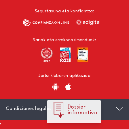
Segurtasuna eta konfiantza:
Sariak eta errekonozimenduak:
Jaitsi klubaren aplikazioa
Dossier
Condiciones legales
informativo