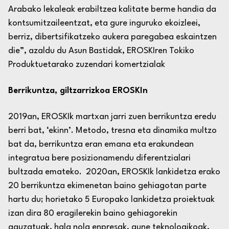
Arabako lekaleak erabiltzea kalitate berme handia da
kontsumitzaileentzat, eta gure inguruko ekoizleei,
berriz, dibertsifikatzeko aukera paregabea eskaintzen
die”,
azaldu du Asun Bastidak, EROSKIren Tokiko
Produktuetarako zuzendari komertzialak
Berrikuntza, giltzarrizkoa EROSKIn
2019an, EROSKIk martxan jarri zuen berrikuntza eredu
berri bat, ‘ekinn’. Metodo, tresna eta dinamika multzo
bat da, berrikuntza eran emana eta erakundean
integratua bere posizionamendu diferentzialari
bultzada emateko. 2020an, EROSKIk lankidetza erako
20 berrikuntza ekimenetan baino gehiagotan parte
hartu du; horietako 5 Europako lankidetza proiektuak
izan dira 80 eragilerekin baino gehiagorekin
gauzatuak, hala nola enpresak, gune teknologikoak,