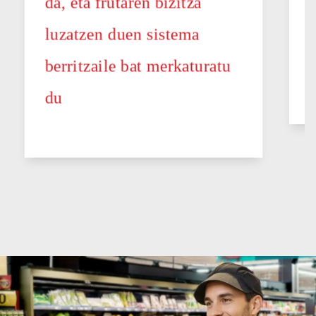
da, eta frutaren bizitza
luzatzen duen sistema
berritzaile bat merkaturatu
du