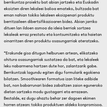
berrikuntza proiektu bat abian jartzeko eta Euskadin
ekoizten diren lekaleei balioa emateko, bultzada bat
eman nahian tokiko lekaleen ekoizpenari produktu
berritzaileen dibertsifikazioaren bidez. Abian jarriko
dituen lan ildoen asmoa da ideia berriak sortzea
lekaleak erraz prestatu eta kontsumitzeko eta haietan
oinarritzen diren produktu osasungarriak ateratzeko.
“
Erakunde gisa ditugun helburuen artean, elikatzeko
ohitura osasungarriak sustatzea da bat, eta lekaleek
leku nabarmena hartzen dute hor, zalantzarik gabe.
Berrikuntzak lagundu egiten digu formularik egokiena
bilatzen.
Smoothie
aren formatua izan liteke adibide
bat, non babarrunari bidea zabaltzen zaion eguneroko
dietan sartzeko modu gustagarri eta errazean.
Bestalde, ez dugu ahaztu behar zer dagoen ekimen
horren atzean: tokiko produktuen aldeko konpromisoa.