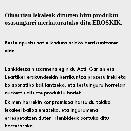
Oinarrian lekaleak dituzten hiru produktu
osasungarri merkaturatuko ditu EROSKIK.
Beste apustu bat elikadura arloko berrikuntzaren
alde
Lankidetza hitzarmena egin du Azti, Garlan eta
Leartiker erakundeekin berrikuntza prozesu ireki eta
kolaboratibo bat lantzeko, eta testuinguru horretan
aurkeztu dituzte produktu horiek
Ekimen horrekin konpromisoa hartu du tokiko
lekaleei balioa emateko, eta ingurumena
errespetatzen duten irtenbideak sortuko ditu
horretarako