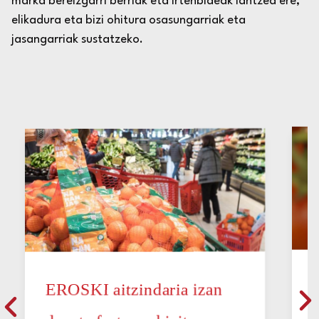
marka bereizgarri berriak eta irtenbideak lantzea ere,
elikadura eta bizi ohitura osasungarriak eta
jasangarriak sustatzeko.
EROSKI aitzindaria izan