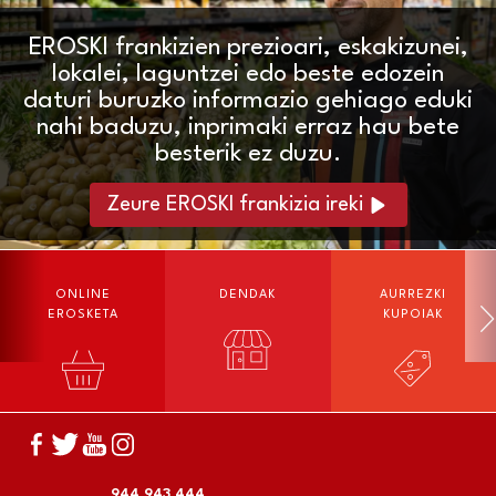
EROSKI frankizien prezioari, eskakizunei,
lokalei, laguntzei edo beste edozein
daturi buruzko informazio gehiago eduki
nahi baduzu, inprimaki erraz hau bete
besterik ez duzu.
Zeure EROSKI frankizia ireki
ONLINE
DENDAK
AURREZKI
EROSKETA
KUPOIAK
944 943 444