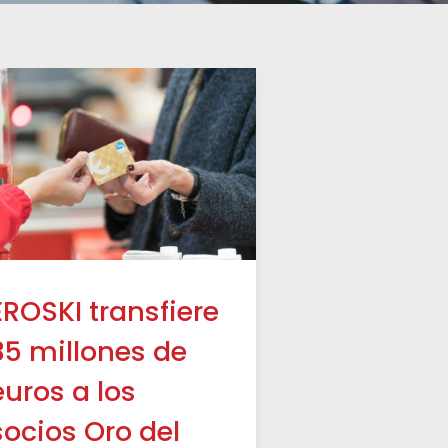
EROSKI transfiere
35 millones de
euros a los
socios Oro del