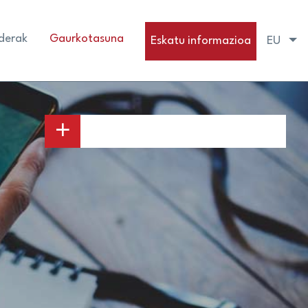
derak
Gaurkotasuna
Eskatu informazioa
EU