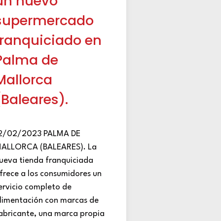
un nuevo
supermercado
franquiciado en
Palma de
Mallorca
(Baleares).
2/02/2023 PALMA DE
ALLORCA (BALEARES). La
ueva tienda franquiciada
frece a los consumidores un
ervicio completo de
limentación con marcas de
abricante, una marca propia