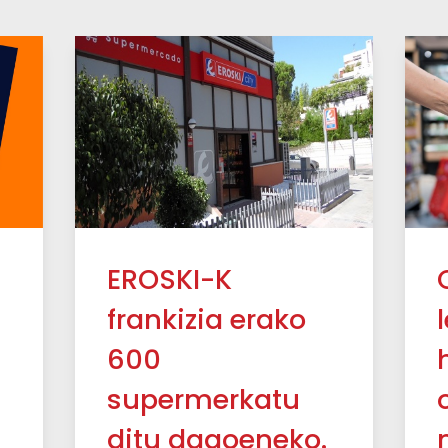
EROSKI-K
frankizia erako
600
supermerkatu
ditu dagoeneko.