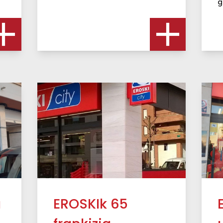
g
a
EROSKIk 65