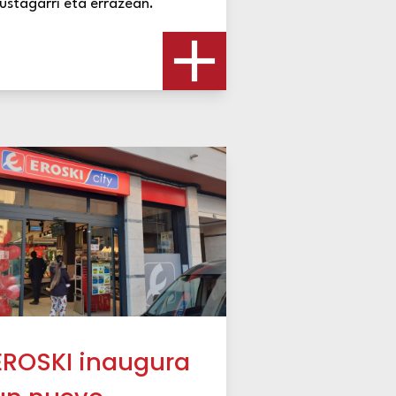
ustagarri eta errazean.
EROSKI inaugura