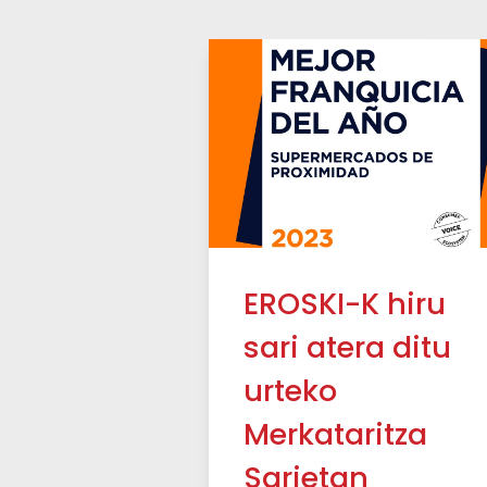
EROSKI-K hiru
sari atera ditu
urteko
Merkataritza
Sarietan