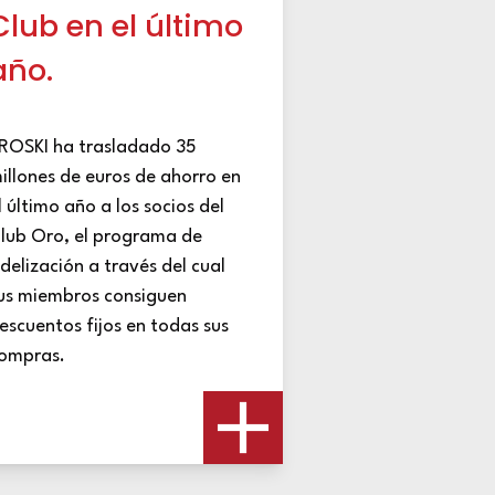
Club en el último
año.
ROSKI ha trasladado 35
illones de euros de ahorro en
l último año a los socios del
lub Oro, el programa de
idelización a través del cual
us miembros consiguen
escuentos fijos en todas sus
ompras.