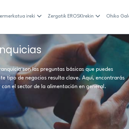
ermerkatua ireki
Zergatik EROSKIrekin
Ohiko Gal
anquicias
ranquicia son las preguntas básicas que puedes
e tipo de negocios resulta clave. Aquí, encontrarás
 con el sector de la alimentación en general.