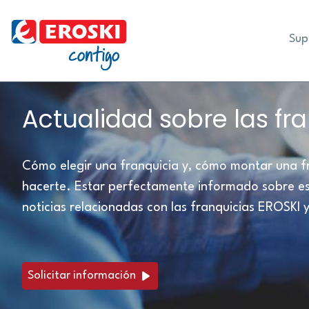
Sup
Actualidad sobre las fr
Cómo elegir una franquicia y, cómo montar una f
hacerte. Estar perfectamente informado sobre est
noticias relacionadas con las franquicias EROSKI y
Solicitar información