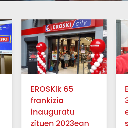
EROSKIk 65
frankizia
u
inauguratu
zituen 2023ean