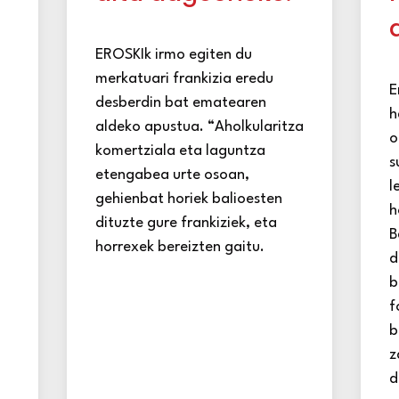
EROSKIk irmo egiten du
merkatuari frankizia eredu
E
a
desberdin bat ematearen
h
aldeko apustua. “Aholkularitza
o
komertziala eta laguntza
s
etengabea urte osoan,
l
gehienbat horiek balioesten
h
dituzte gure frankiziek, eta
B
horrexek bereizten gaitu.
d
b
f
b
z
d