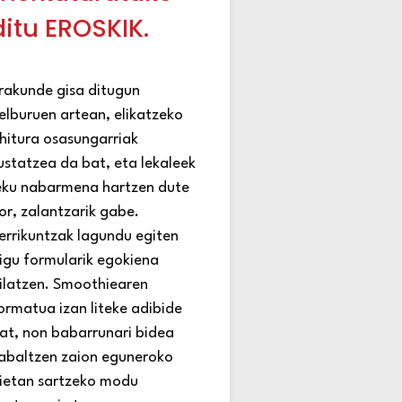
ditu EROSKIK.
rakunde gisa ditugun
elburuen artean, elikatzeko
hitura osasungarriak
ustatzea da bat, eta lekaleek
eku nabarmena hartzen dute
or, zalantzarik gabe.
errikuntzak lagundu egiten
igu formularik egokiena
ilatzen. Smoothiearen
ormatua izan liteke adibide
at, non babarrunari bidea
abaltzen zaion eguneroko
ietan sartzeko modu