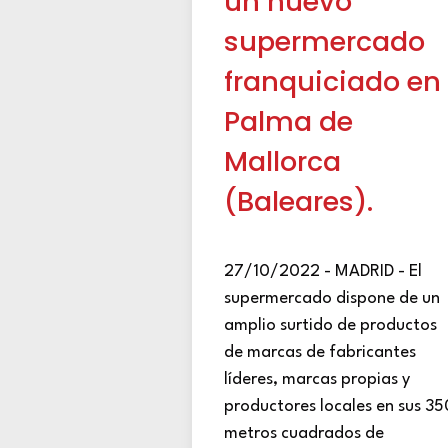
un nuevo
supermercado
franquiciado en
Palma de
Mallorca
(Baleares).
27/10/2022 - MADRID - El
supermercado dispone de un
amplio surtido de productos
de marcas de fabricantes
líderes, marcas propias y
productores locales en sus 35
metros cuadrados de