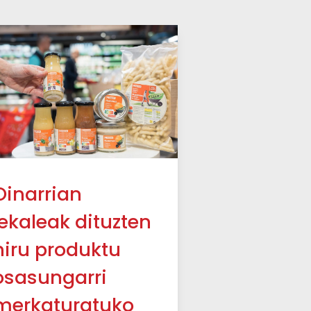
Oinarrian
lekaleak dituzten
hiru produktu
osasungarri
merkaturatuko