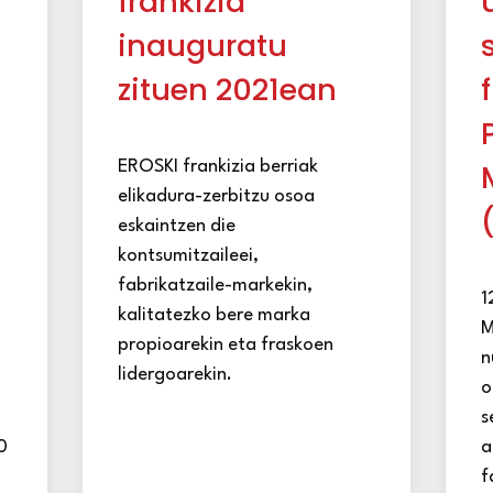
frankizia
inauguratu
zituen 2021ean
EROSKI frankizia berriak
elikadura-zerbitzu osoa
eskaintzen die
kontsumitzaileei,
fabrikatzaile-markekin,
1
kalitatezko bere marka
M
propioarekin eta fraskoen
n
lidergoarekin.
o
s
0
a
f