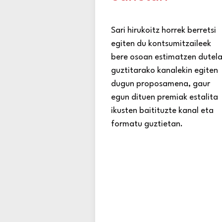
Sari hirukoitz horrek berretsi
egiten du kontsumitzaileek
bere osoan estimatzen dutel
guztitarako kanalekin egiten
dugun proposamena, gaur
egun dituen premiak estalita
ikusten baitituzte kanal eta
formatu guztietan.