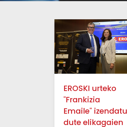
EROSKI urteko
"Frankizia
Emaile" izendat
dute elikagaien