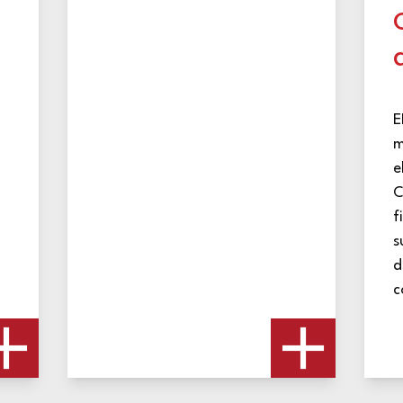
E
m
e
C
f
s
d
c