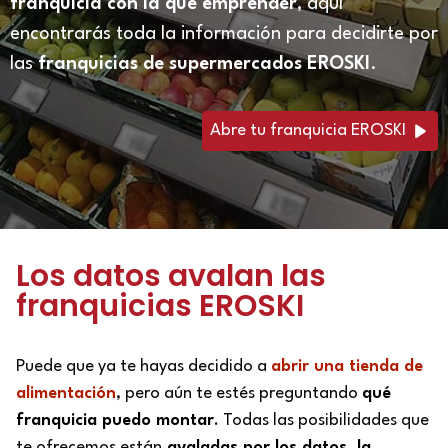
franquicia con la que emprender
, aquí
encontrarás toda la información para decidirte por
las
franquicias de supermercados
EROSKI
.
Abre tu franquicia EROSKI
Los datos avalan las
franquicias EROSKI
Puede que ya te hayas decidido a
abrir una tienda de
alimentación
, pero aún te estés preguntando
qué
franquicia puedo montar
. Todas las posibilidades que
te ofrecemos están
avaladas por los datos, la