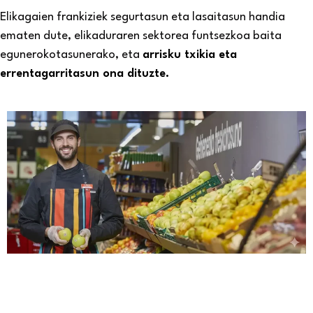
Elikagaien frankiziek segurtasun eta lasaitasun handia
ematen dute, elikaduraren sektorea funtsezkoa baita
egunerokotasunerako, eta
arrisku txikia eta
errentagarritasun ona dituzte.