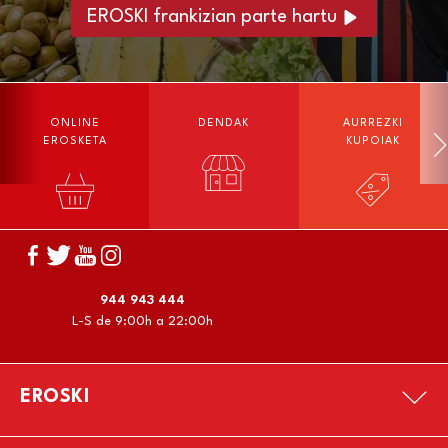
EROSKI frankizian parte hartu
ONLINE
DENDAK
AURREZKI
EROSKETA
KUPOIAK
944 943 444
L-S de 9:00h a 22:00h
EROSKI