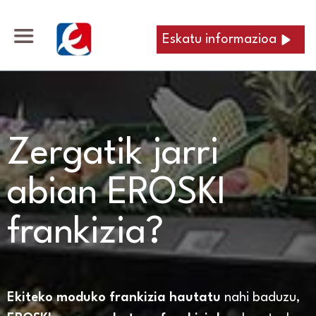
Eskatu informazioa
Zergatik jarri
abian EROSKI
frankizia?
Ekiteko moduko frankizia hautatu
nahi baduzu,