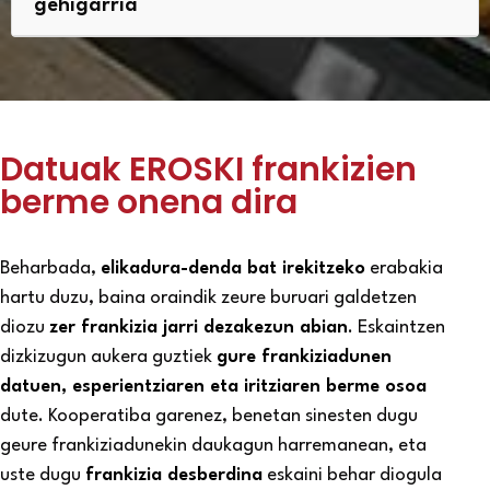
gehigarria
Datuak EROSKI frankizien
berme onena dira
Beharbada,
elikadura-denda bat irekitzeko
erabakia
hartu duzu, baina oraindik zeure buruari galdetzen
diozu
zer frankizia jarri dezakezun abian
. Eskaintzen
dizkizugun aukera guztiek
gure frankiziadunen
datuen, esperientziaren eta iritziaren berme osoa
dute. Kooperatiba garenez, benetan sinesten dugu
geure frankiziadunekin daukagun harremanean, eta
uste dugu
frankizia desberdina
eskaini behar diogula