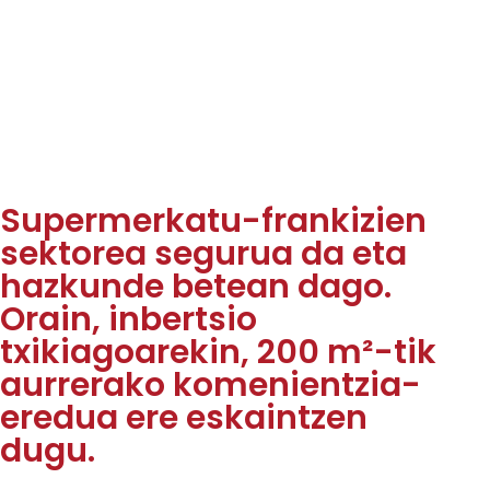
Supermerkatu-frankizien
sektorea segurua da eta
hazkunde betean dago.
Orain, inbertsio
txikiagoarekin, 200 m²-tik
aurrerako komenientzia-
eredua ere eskaintzen
dugu.