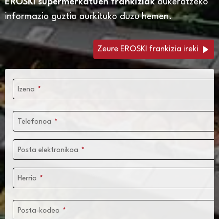
EROSKI
supermerkatuen frankiziak
aukeratzeko
informazio guztia aurkituko duzu hemen.
Zeure EROSKI frankizia ireki
Izena
*
Telefonoa
*
Posta elektronikoa
*
Herria
*
Posta-kodea
*