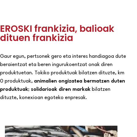
EROSKI frankizia, balioak
dituen frankizia
Gaur egun, pertsonek gero eta interes handiagoa dute
beraientzat eta beren ingurukoentzat onak diren
produktuetan. Tokiko produktuak bilatzen dituzte, km
0 produktuak,
animalien ongizatea bermatzen duten
produktuak
;
solidarioak diren markak
bilatzen
dituzte, konexioan egoteko enpresak.