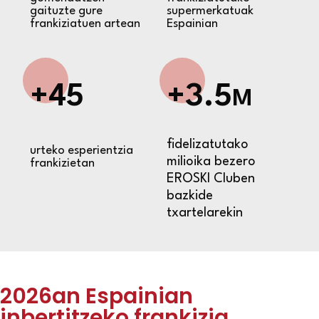
gaituzte gure
supermerkatuak
frankiziatuen artean
Espainian
+45
+3.5
M
fidelizatutako
urteko esperientzia
milioika bezero
frankizietan
EROSKI Cluben
bazkide
txartelarekin
2026an Espainian
inbertitzeko frankizia