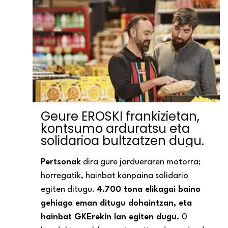
Geure EROSKI frankizietan,
kontsumo arduratsu eta
solidarioa bultzatzen dugu.
Pertsonak
dira gure jardueraren motorra;
horregatik, hainbat kanpaina solidario
egiten ditugu.
4.700 tona elikagai baino
gehiago eman ditugu dohaintzan, eta
hainbat GKErekin lan egiten dugu.
0