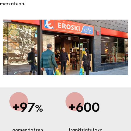
merkatuari.
+97
+600
%
gomendatzen
frankiziatutako