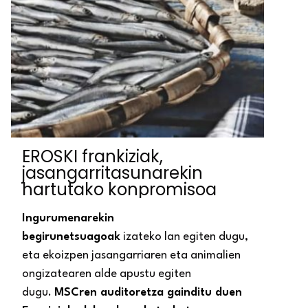
EROSKI frankiziak,
jasangarritasunarekin
hartutako konpromisoa
Ingurumenarekin
begirunetsuagoak
izateko lan egiten dugu,
eta ekoizpen jasangarriaren eta animalien
ongizatearen alde apustu egiten
dugu.
MSCren auditoretza gainditu duen