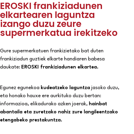
EROSKI frankiziadunen
elkartearen laguntza
izango duzu zeure
supermerkatua irekitzeko
Gure
supermerkatuen frankizietako
bat duten
frankiziadun guztiek elkarte handiaren babesa
daukate:
EROSKI frankiziadunen elkartea.
Egunez egunekoa
kudeatzeko laguntza
jasoko duzu,
eta honako hauxe ere aurkituko duzu bertan:
informazioa, elikadurako azken joerak,
hainbat
abantaila eta zuretzako nahiz zure langileentzako
etengabeko prestakuntza.