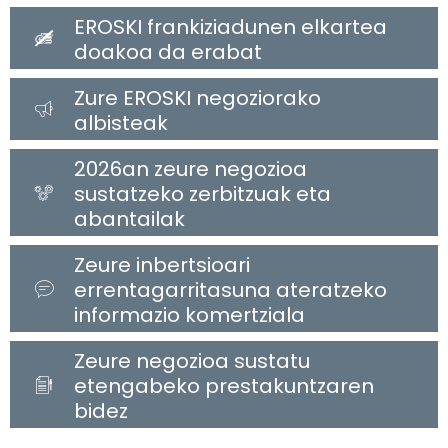
EROSKI frankiziadunen elkartea
doakoa da erabat
Zure EROSKI negoziorako
albisteak
2026an zeure negozioa
sustatzeko zerbitzuak eta
abantailak
Zeure inbertsioari
errentagarritasuna ateratzeko
informazio komertziala
Zeure negozioa sustatu
etengabeko prestakuntzaren
bidez