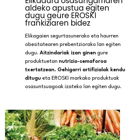
Elikadura osasungarriaren
aldeko apustua egiten
dugu geure EROSKI
frankiziaren bidez
Elikagaien segurtasunerako eta haurren
obesitatearen prebentziorako lan egiten
dugu.
Aitzindariak izan ginen
gure
produktuetan
nutrizio-semaforoa
txertatzean. Gehigarri artifizialak kendu
ditugu
eta EROSKI markako produktuak
osasuntsuagoak izateko lan egiten dugu.