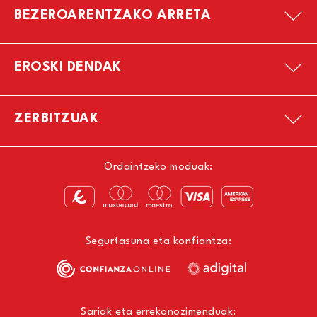
BEZEROARENTZAKO ARRETA
EROSKI DENDAK
ZERBITZUAK
Ordaintzeko moduak:
Segurtasuna eta konfiantza:
Sariak eta errekonozimenduak: