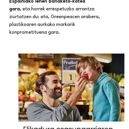
Espainiako lehen banaketa-katea
gara,
eta horrek errespetuzko arrantza
ziurtatzen du; eta, Greenpeacen arabera,
plastikoaren aurkako markarik
konprometituena gara.