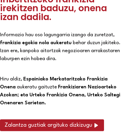
irekitzen baduzu, onena
izan dadila.
Informazio hau oso lagungarria izango da zuretzat,
frankizia egokia nola aukeratu
behar duzun jakiteko.
Izan ere, kanpoko aitortzak negozioaren arrakastaren
laburpen ezin hobea dira.
Hiru aldiz,
Espainiako Merkataritzako Frankizia
Onena
aukeratu gaituzte
Frankiziaren Nazioarteko
Azokan; eta Urteko Frankizia Onena, Urteko Saltegi
Onenaren Sarietan.
Zalantza guztiak argituko dizkizugu