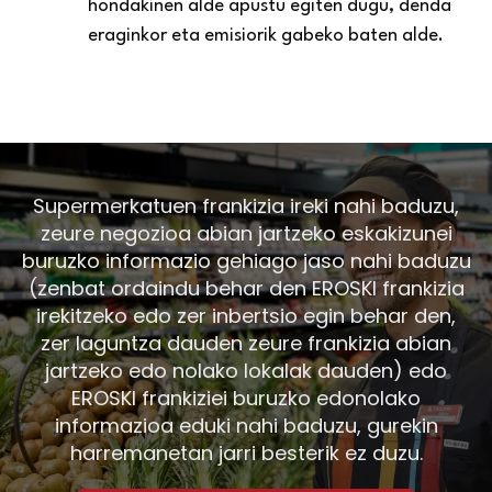
hondakinen alde apustu egiten dugu, denda
eraginkor eta emisiorik gabeko baten alde.
Supermerkatuen frankizia ireki nahi baduzu,
zeure negozioa abian jartzeko eskakizunei
buruzko informazio gehiago jaso nahi baduzu
(zenbat ordaindu behar den EROSKI frankizia
irekitzeko edo zer inbertsio egin behar den,
zer laguntza dauden zeure frankizia abian
jartzeko edo nolako lokalak dauden) edo
EROSKI frankiziei buruzko edonolako
informazioa eduki nahi baduzu, gurekin
harremanetan jarri besterik ez duzu.