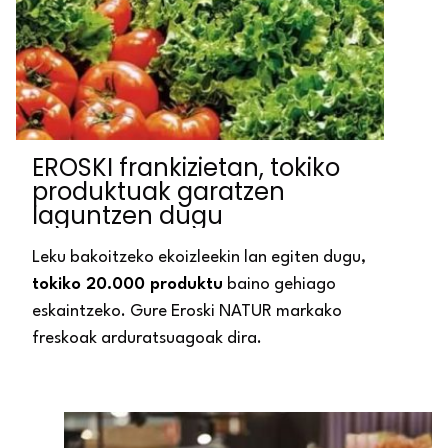
EROSKI frankizietan, tokiko
produktuak garatzen
laguntzen dugu
Leku bakoitzeko ekoizleekin lan egiten dugu,
tokiko 20.000 produktu
baino gehiago
eskaintzeko. Gure Eroski NATUR markako
freskoak arduratsuagoak dira.