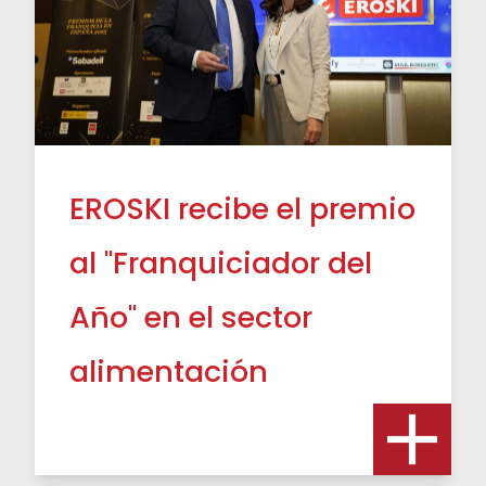
EROSKI recibe el premio
al "Franquiciador del
Año" en el sector
alimentación