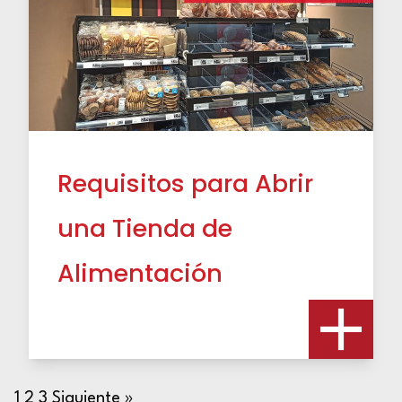
Requisitos para Abrir
una Tienda de
Alimentación
1
2
3
Siguiente »