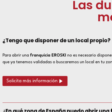
Las d
mo
¿Tengo que disponer de un local propio?
Para abrir una
franquicia EROSKI
no es necesario disponer
que ya tenemos validadas o buscaremos un local en tu zona
Solicita más información
¿En qué zona de España puedo abrir una 